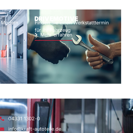
DRIVEMOTIVE
 – Modern
Finden Sie einen Werkstatttermin
für Ihr Fahrzeug
Mehr erfahren
04331 1302-0
info@kraft-autoteile.de