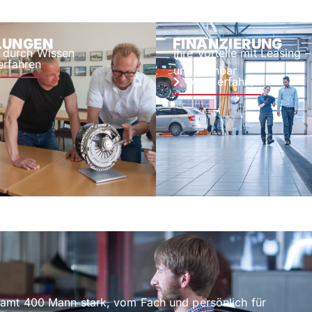
LUNGEN
FINANZIERUNG
z durch Wissen
Ihre Vorteile mit Leasing
erfahren
und planbar
Mehr erfahren
samt 400 Mann stark, vom Fach und persönlich für