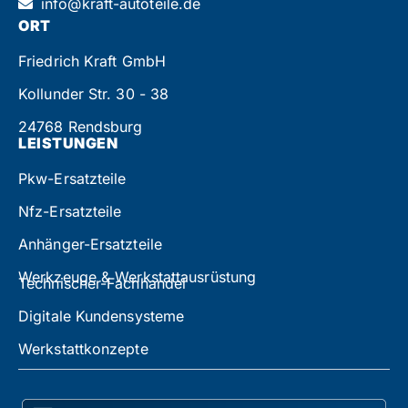
info@kraft-autoteile.de
ORT
Friedrich Kraft GmbH
Kollunder Str. 30 - 38
24768 Rendsburg
LEISTUNGEN
Pkw-Ersatzteile
Nfz-Ersatzteile
Anhänger-Ersatzteile
Werkzeuge & Werkstattausrüstung
Technischer-Fachhandel
Digitale Kundensysteme
Werkstattkonzepte