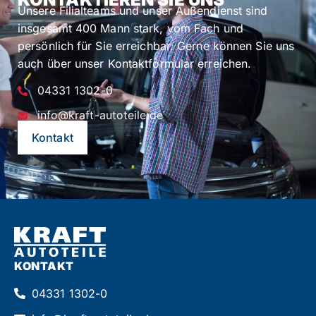
Unsere Filialteams und unser Außendienst sind
insgesamt 400 Mann stark, vom Fach und
persönlich für Sie erreichbar. Gerne können Sie uns
auch über unser Kontaktformular erreichen.
04331 1302-0
info@kraft-autoteile.de
Kontakt
KONTAKT
04331 1302-0