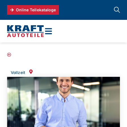
Online Teilekataloge
Alle Stellenangebote
VERTRIEBSMITARBEITER/IN – INSIDE
SALES (M/W/D)
Berlin Spandau
Vollzeit