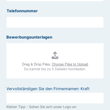
Telefonnummer
Bewerbungsunterlagen
Drag & Drop Files,
Choose Files to Upload
Du kannst bis zu 5 Dateien hochladen.
*
I
Vervollständigen Sie den Firmennamen: Kraft
E
n
-
d
M
i
a
v
Kleiner Tipp - Sehen Sie sich unser Logo an.
i