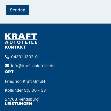
i
l
d
-
Senden
u
A
e
d
l
r
l
e
e
s
s
s
C
e
a
B
KONTAKT
p
e
t
w
04331 1302-0
c
e
h
r
info@kraft-autoteile.de
a
b
*
ORT
u
n
Friedrich Kraft GmbH
g
s
Kollunder Str. 30 - 38
u
n
24768 Rendsburg
t
LEISTUNGEN
e
r